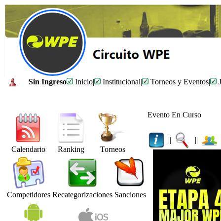
Sin Ingreso
Inicio
|
Institucional
|
Torneos y Eventos
|
J
Evento En Curso
||
||
Calendario
Ranking
Torneos
Competidores
Recategorizaciones
Sanciones