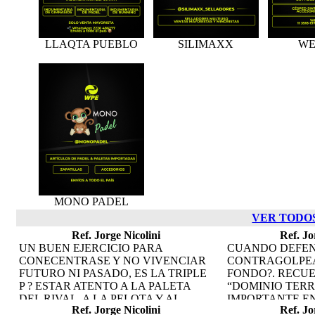
LLAQTA PUEBLO
SILIMAXX
WE
MONO PADEL
VER TODO
Ref. Jorge Nicolini
Ref. Jo
UN BUEN EJERCICIO PARA
CUANDO DEFEN
CONECENTRASE Y NO VIVENCIAR
CONTRAGOLPEA
FUTURO NI PASADO, ES LA TRIPLE
FONDO?. RECUE
P ? ESTAR ATENTO A LA PALETA
“DOMINIO TERR
DEL RIVAL, A LA PELOTA Y AL
IMPORTANTE EN
Ref. Jorge Nicolini
Ref. Jo
PIQUE DE LA BOLA
ESTAR “MAS TI