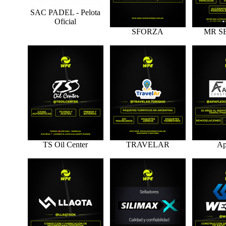
SAC PADEL - Pelota
Oficial
SFORZA
MR S
TS Oil Center
TRAVELAR
Ap