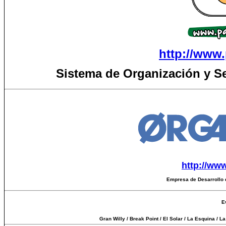
equivocarse”.Quizás
CANTIDAD DE 
la misma cantidad d
INTENTE GANA
“difícil” de la canc
ALLI. YA EN 
en cuenta en que m
TENDRA UNA O
errores, en la mayor
CONTRAGOLPE
http://www.
tenga dudas,fue en 
al final tienen mas v
Sistema de Organización y S
http://ww
Empresa de Desarrollo 
E
Gran Willy / Break Point / El Solar / La Esquina / 