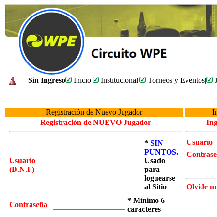
Sin Ingreso
Inicio
|
Institucional
|
Torneos y Eventos
|
J
Registración de Nuevo Jugador
I
Registración de NUEVO Jugador
In
Usuario
*
SIN
PUNTOS
.
Contras
Usuario
Usado
(D.N.I.)
para
loguearse
al Sitio
Olvide mi
* Mínimo 6
Contraseña
caracteres