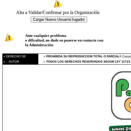
Alta a Validar/Confirmar por la Organización
Ante cualquier problema
o dificultad, no dude en ponerse en contacto con
la Adminitración
» DERECHO DE
»
PROHIBIDA SU REPRODUCCION TOTAL O PARCIAL
® Copyri
» AUTOR
»
TODOS LOS DERECHOS RESERVADOS SEGUN LEY 11723.