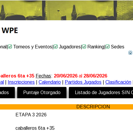
onal
|
Torneos y Eventos
|
Jugadores
|
Ranking
|
Sedes
alleros 6ta +35
Fechas
:
20/06/2026
al
28/06/2026
al
|
Inscripciones
|
Calendario
|
Partidos Jugados
|
Clasificación
zados
Puntaje Otorgado
Listado de Jugadores SIN
DESCRIPCION
ETAPA 3 2026
caballeros 6ta +35