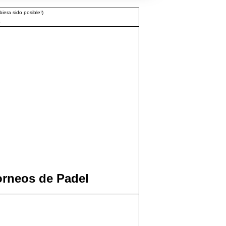
iera sido posible!)
3
orneos de Padel