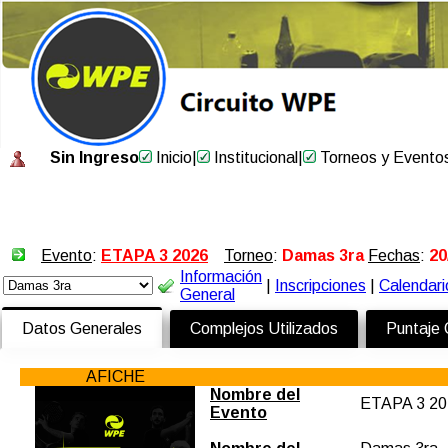
Sin Ingreso
Inicio
|
Institucional
|
Torneos y Evento
Evento
:
ETAPA 3 2026
Torneo
:
Damas 3ra
Fechas
:
20
Información
|
Inscripciones
|
Calendari
General
Datos Generales
Complejos Utilizados
Puntaje
AFICHE
Nombre del
ETAPA 3 20
Evento