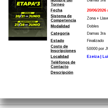
Nombre del
Damas 3ra
Torneo
Fecha
20/06/2026
Sistema de
Zona + Llave
Competencia
Modalidad
Dobles
Categoría
Damas 3ra
Estado
Finalizado
Costo de
50000 por
Inscripciones
Localidad
Ezeiza | Lu
Teléfonos de
Contacto
Descripción