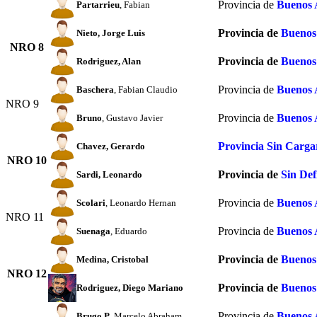
Provincia de
Buenos 
Partarrieu
, Fabian
Provincia de
Buenos
Nieto
, Jorge Luis
NRO 8
Provincia de
Buenos
Rodriguez
, Alan
Provincia de
Buenos 
Baschera
, Fabian Claudio
NRO 9
Provincia de
Buenos 
Bruno
, Gustavo Javier
Provincia Sin Carga
Chavez
, Gerardo
NRO 10
Provincia de
Sin Def
Sardi
, Leonardo
Provincia de
Buenos 
Scolari
, Leonardo Hernan
NRO 11
Provincia de
Buenos 
Suenaga
, Eduardo
Provincia de
Buenos
Medina
, Cristobal
NRO 12
Provincia de
Buenos
Rodriguez
, Diego Mariano
Provincia de
Buenos 
Brugo P
, Marcelo Abraham