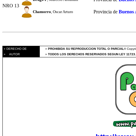
NRO 13
Provincia de
Buenos 
Chamorro
, Oscar Arturo
» DERECHO DE
»
PROHIBIDA SU REPRODUCCION TOTAL O PARCIAL
® Copyri
» AUTOR
»
TODOS LOS DERECHOS RESERVADOS SEGUN LEY 11723.