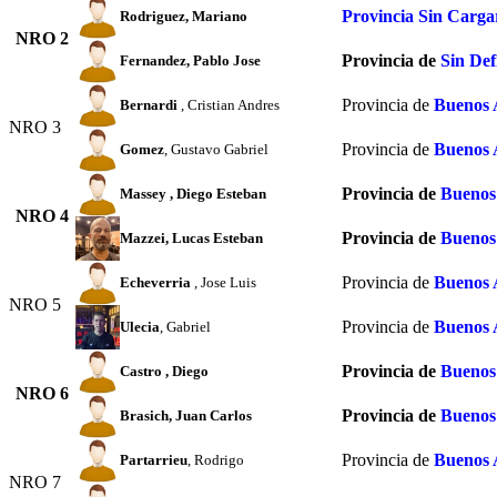
Provincia Sin Carga
Rodriguez
, Mariano
NRO 2
Provincia de
Sin Def
Fernandez
, Pablo Jose
Provincia de
Buenos 
Bernardi
, Cristian Andres
NRO 3
Provincia de
Buenos 
Gomez
, Gustavo Gabriel
Provincia de
Buenos
Massey
, Diego Esteban
NRO 4
Provincia de
Buenos
Mazzei
, Lucas Esteban
Provincia de
Buenos 
Echeverria
, Jose Luis
NRO 5
Provincia de
Buenos 
Ulecia
, Gabriel
Provincia de
Buenos
Castro
, Diego
NRO 6
Provincia de
Buenos
Brasich
, Juan Carlos
Provincia de
Buenos 
Partarrieu
, Rodrigo
NRO 7