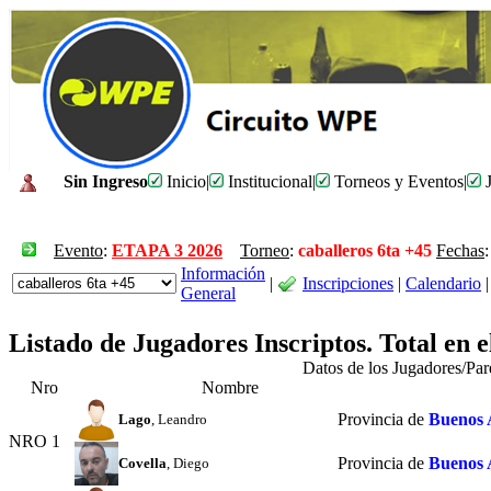
Sin Ingreso
Inicio
|
Institucional
|
Torneos y Eventos
|
J
Evento
:
ETAPA 3 2026
Torneo
:
caballeros 6ta +45
Fechas
Información
|
Inscripciones
|
Calendario
|
General
Listado de Jugadores Inscriptos. Total en 
Datos de los Jugadores/Pa
Nro
Nombre
Provincia de
Buenos 
Lago
, Leandro
NRO 1
Provincia de
Buenos 
Covella
, Diego